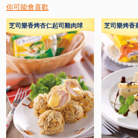
你可能會喜歡
芝司樂香烤杏仁起司雞肉球
芝司樂烤香