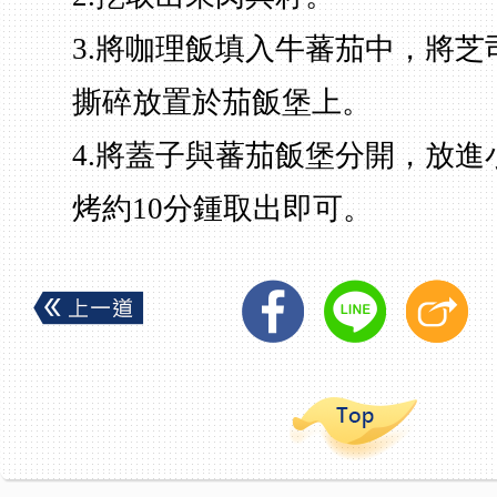
3.將咖理飯填入牛蕃茄中，將芝
撕碎放置於茄飯堡上。
4.將蓋子與蕃茄飯堡分開，放進小
烤約10分鍾取出即可。