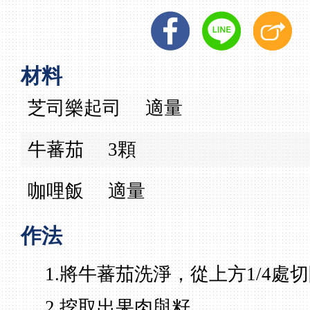
材料
芝司樂起司
適量
牛蕃茄
3顆
咖哩飯
適量
作法
1.將牛蕃茄洗淨，從上方1/4處
2.挖取出果肉與籽。