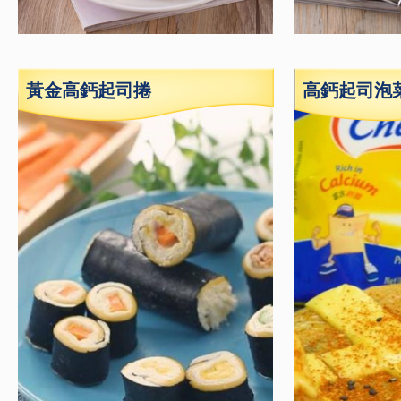
黃金高鈣起司捲
高鈣起司泡