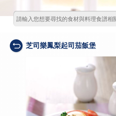
芝司樂鳳梨起司茄飯堡