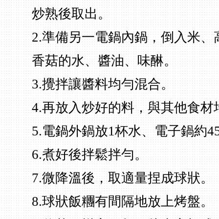
炒熟後取出。
2.準備另一電鍋內鍋，倒入米、
香菇的水、醬油、味醂。
3.攪拌讓醬料均勻混合。
4.再放入炒好的料，與其他食材
5.電鍋外鍋放1杯水、電子鍋約4
6.煮好後拌鬆拌勻。
7.微降溫後，取適量捏成球狀。
8.球狀飯糰有間隔地放上烤盤。