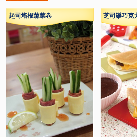
起司培根蔬菜卷
芝司樂巧克