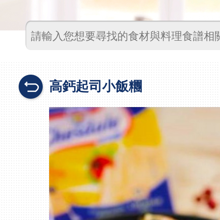
高鈣起司小飯糰