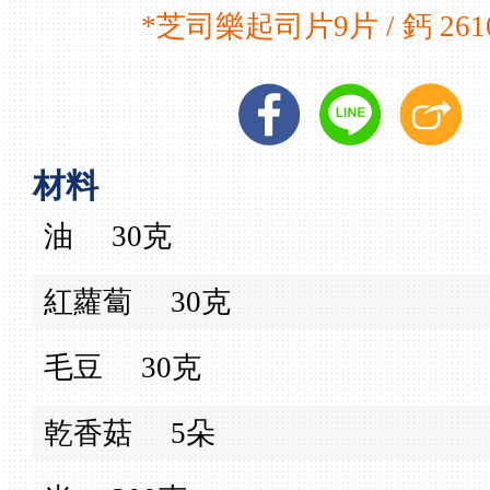
*芝司樂起司片9片 / 鈣 26
材料
油
30克
紅蘿蔔
30克
毛豆
30克
乾香菇
5朵