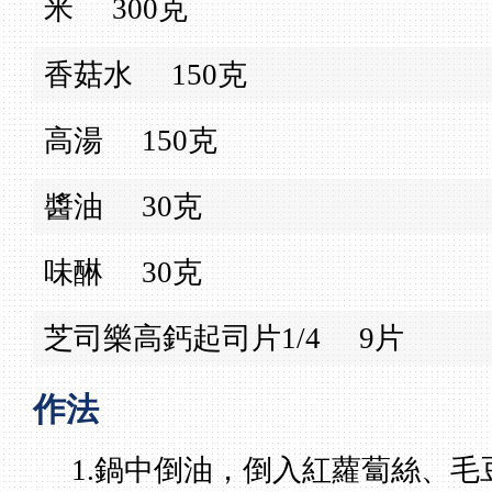
米
300克
香菇水
150克
高湯
150克
醬油
30克
味醂
30克
芝司樂高鈣起司片1/4
9片
作法
1.鍋中倒油，倒入紅蘿蔔絲、毛